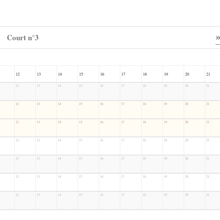
Court n°3
12
13
14
15
16
17
18
19
20
21
12
13
14
15
16
17
18
19
20
21
12
13
14
15
16
17
18
19
20
21
12
13
14
15
16
17
18
19
20
21
12
13
14
15
16
17
18
19
20
21
12
13
14
15
16
17
18
19
20
21
12
13
14
15
16
17
18
19
20
21
12
13
14
15
16
17
18
19
20
21