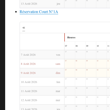
07
08
09
10
11
13 Août 2026
jeu
Réservation Court N°1A
«
Heures
07
08
09
10
11
07
08
09
10
11
7 Août 2026
ven
07
08
09
10
11
8 Août 2026
sam
07
08
09
10
11
9 Août 2026
dim
07
08
09
10
11
10 Août 2026
lun
07
08
09
10
11
11 Août 2026
mar
07
08
09
10
11
12 Août 2026
mer
07
08
09
10
11
13 Août 2026
jeu