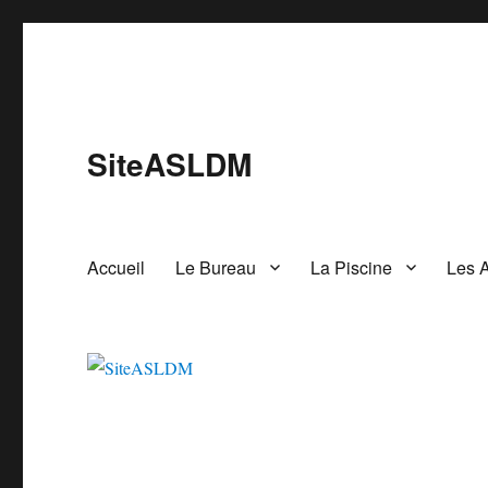
SiteASLDM
Accueil
Le Bureau
La Piscine
Les 