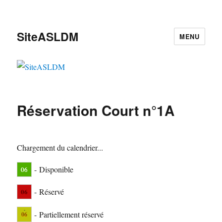
SiteASLDM
MENU
Réservation Court n°1A
Chargement du calendrier...
-
Disponible
06
-
Réservé
06
·
-
Partiellement réservé
06